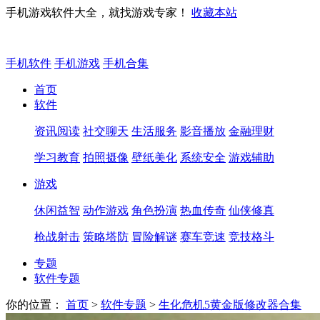
手机游戏软件大全，就找游戏专家！
收藏本站
手机软件
手机游戏
手机合集
首页
软件
资讯阅读
社交聊天
生活服务
影音播放
金融理财
学习教育
拍照摄像
壁纸美化
系统安全
游戏辅助
游戏
休闲益智
动作游戏
角色扮演
热血传奇
仙侠修真
枪战射击
策略塔防
冒险解谜
赛车竞速
竞技格斗
专题
软件专题
你的位置：
首页
>
软件专题
>
生化危机5黄金版修改器合集