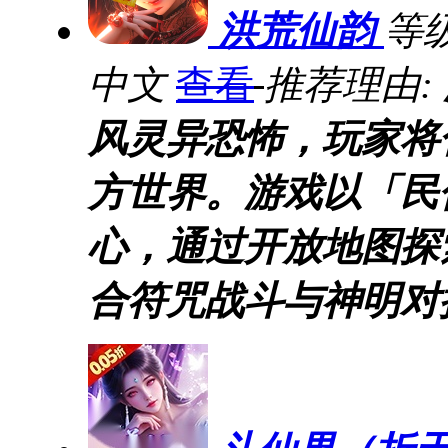
洪荒仙韵
等级
中文
查看
推荐理由:
风灵异恐怖，玩家将
方世界。游戏以「民
心，通过开放地图探
合符咒战斗与神明对