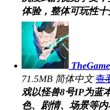
体验，整体可玩性十
TheGa
71.5MB
简体中文
查
戏以怪兽8号IP为
色、剧情、场景等内