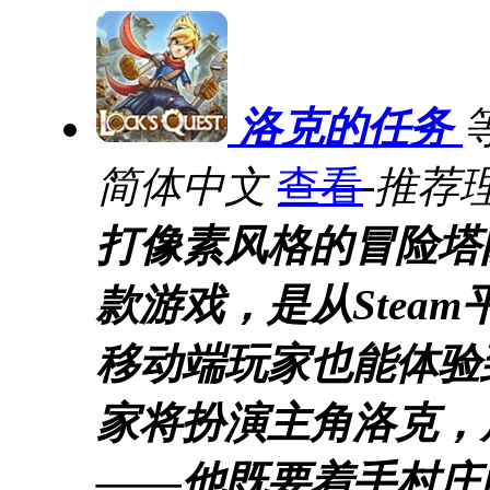
洛克的任务
简体中文
查看
推荐理
打像素风格的冒险塔
款游戏，是从Stea
移动端玩家也能体验
家将扮演主角洛克，
——他既要着手村庄