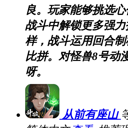
良。玩家能够挑选心
战斗中解锁更多强力
样，战斗运用回合制
比拼。对怪兽8号动
呀。
从前有座山