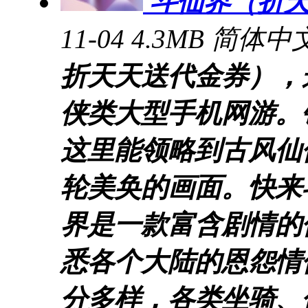
斗仙界（折天
11-04
4.3MB
简体中
折天天送代金券），
侠类大型手机网游。
这里能领略到古风仙
轮美奂的画面。快来
界是一款富含剧情的
悉各个大陆的恩怨情
分多样，各类坐骑、