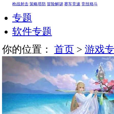
枪战射击
策略塔防
冒险解谜
赛车竞速
竞技格斗
专题
软件专题
你的位置：
首页
>
游戏