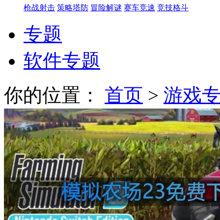
枪战射击
策略塔防
冒险解谜
赛车竞速
竞技格斗
专题
软件专题
你的位置：
首页
>
游戏