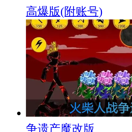
高爆版(附账号)
争遗产魔改版