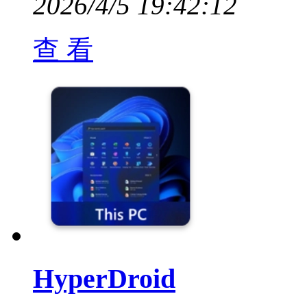
2026/4/5 19:42:12
查 看
HyperDroid