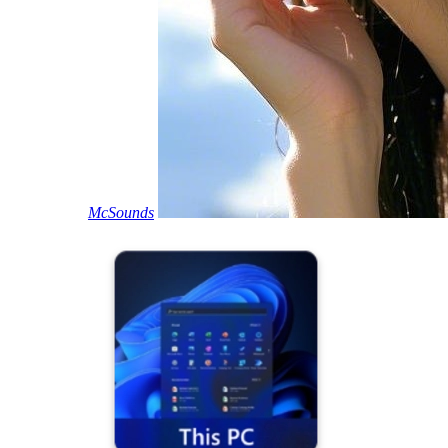
McSounds