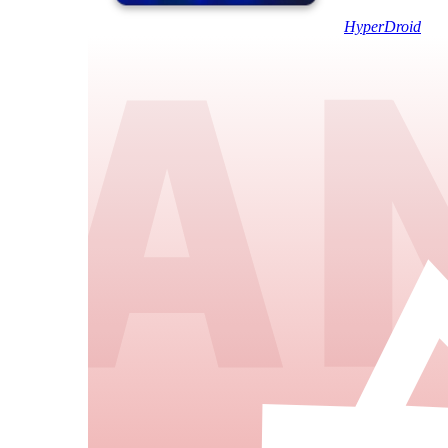
HyperDroid