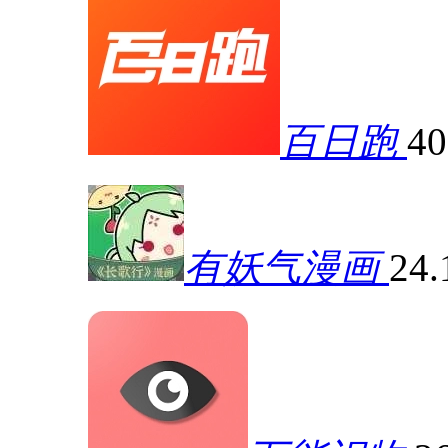
百日跑
4
有妖气漫画
24