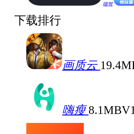
喵驾
下载排行
画质云
19.4M
嗨瘦
8.1MB
V1