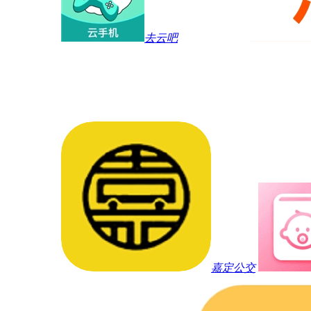
去云吧
嘉定公交