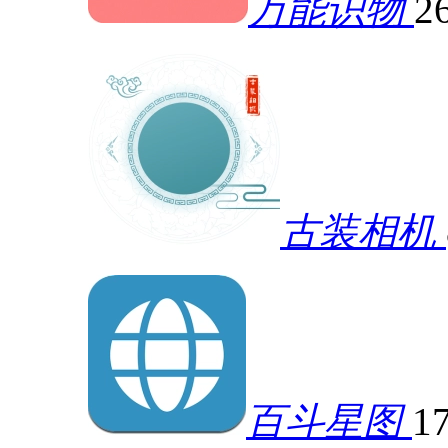
万能识物
2
古装相机
百斗星图
1