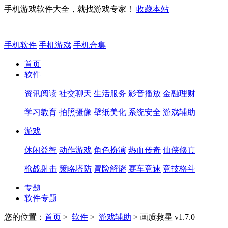
手机游戏软件大全，就找游戏专家！
收藏本站
手机软件
手机游戏
手机合集
首页
软件
资讯阅读
社交聊天
生活服务
影音播放
金融理财
学习教育
拍照摄像
壁纸美化
系统安全
游戏辅助
游戏
休闲益智
动作游戏
角色扮演
热血传奇
仙侠修真
枪战射击
策略塔防
冒险解谜
赛车竞速
竞技格斗
专题
软件专题
您的位置：
首页
>
软件
>
游戏辅助
> 画质救星 v1.7.0