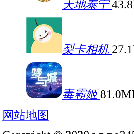
天地泰宁
43.
梨卡相机
27.
毒霸姬
81.0M
网站地图