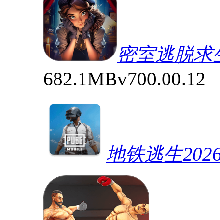
密室逃脱求
682.1MB
v700.00.12
地铁逃生202