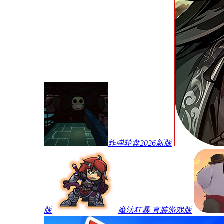
炸弹轮盘2026新版
版
魔法狂暴 直装游戏版