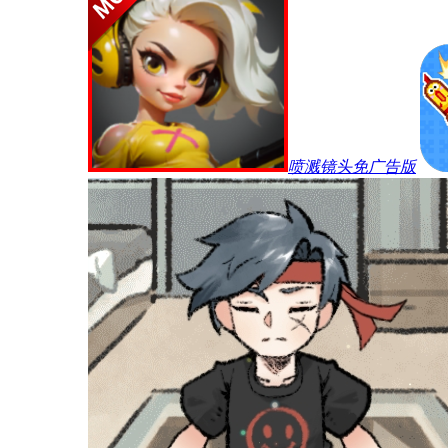
喷溅镜头免广告版