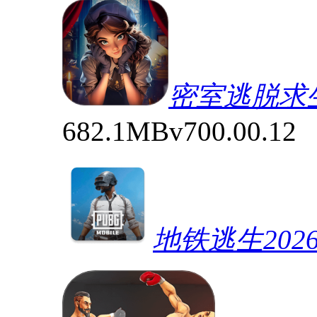
密室逃脱求
682.1MB
v700.00.12
地铁逃生202