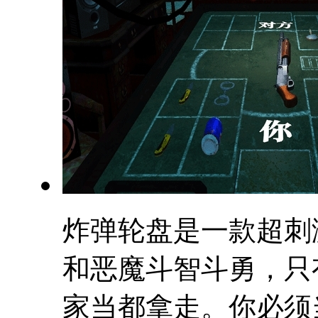
炸弹轮盘是一款超刺
和恶魔斗智斗勇，只
家当都拿走。你必须