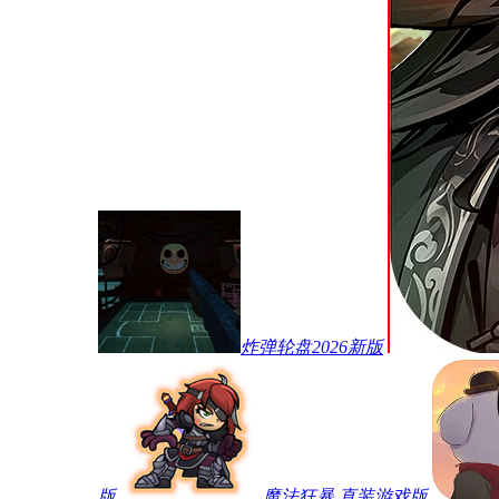
炸弹轮盘2026新版
版
魔法狂暴 直装游戏版