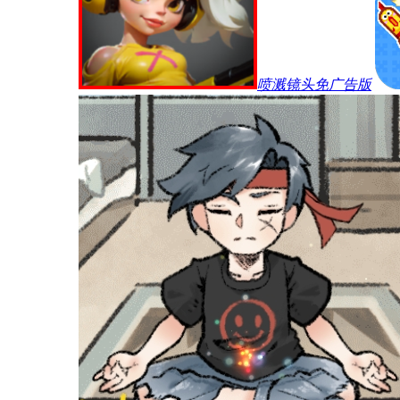
喷溅镜头免广告版