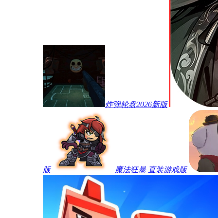
炸弹轮盘2026新版
版
魔法狂暴 直装游戏版