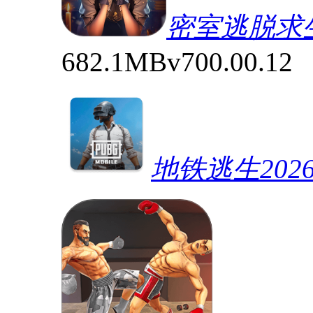
密室逃脱求
682.1MB
v700.00.12
地铁逃生202