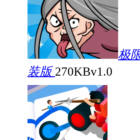
极
装版
270KB
v1.0