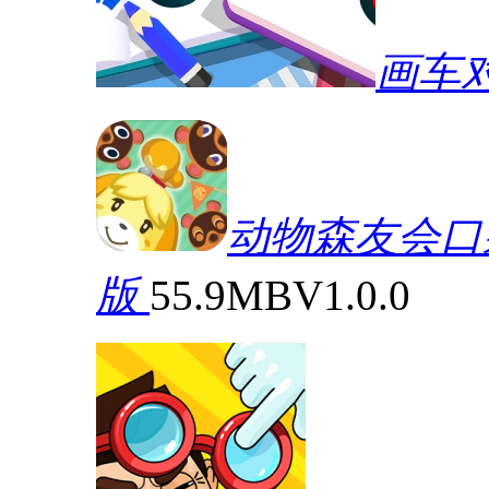
画车
动物森友会口袋营
版
55.9MB
V1.0.0