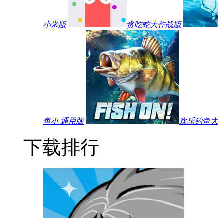
小米版
贪吃蛇大作战版
鱼小 通用版
欢乐钓鱼大师
下载排行