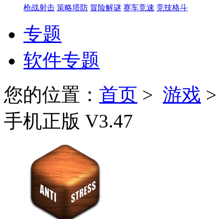
枪战射击
策略塔防
冒险解谜
赛车竞速
竞技格斗
专题
软件专题
您的位置：
首页
>
游戏
手机正版 V3.47