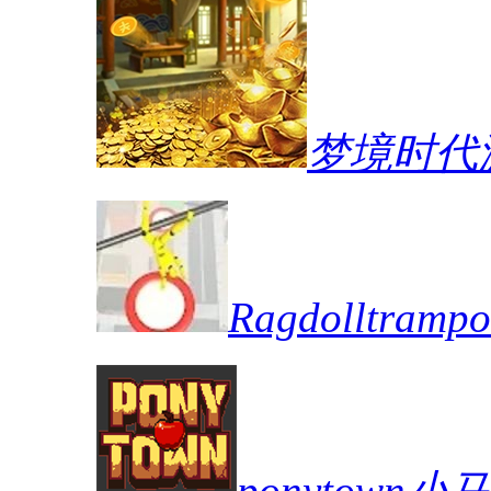
梦境时代
Ragdolltra
ponytown