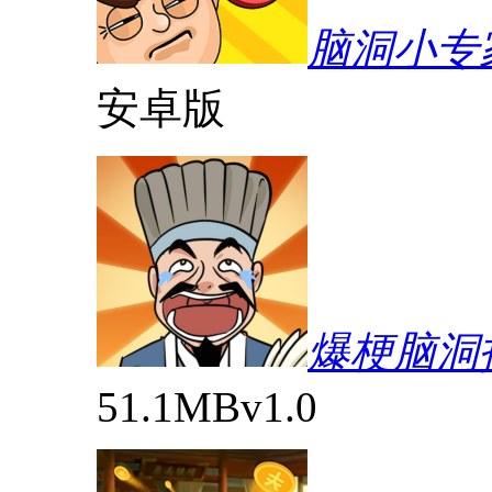
脑洞小专
安卓版
爆梗脑洞
51.1MB
v1.0