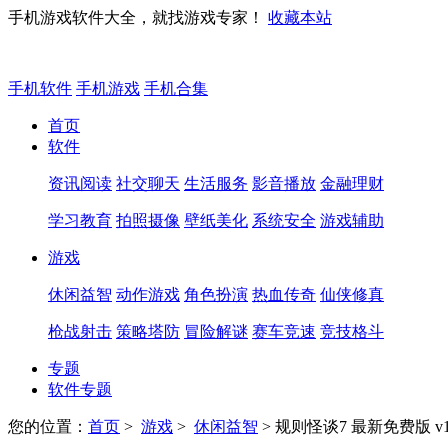
手机游戏软件大全，就找游戏专家！
收藏本站
手机软件
手机游戏
手机合集
首页
软件
资讯阅读
社交聊天
生活服务
影音播放
金融理财
学习教育
拍照摄像
壁纸美化
系统安全
游戏辅助
游戏
休闲益智
动作游戏
角色扮演
热血传奇
仙侠修真
枪战射击
策略塔防
冒险解谜
赛车竞速
竞技格斗
专题
软件专题
您的位置：
首页
>
游戏
>
休闲益智
> 规则怪谈7 最新免费版 v1