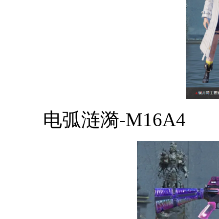
电弧涟漪-M16A4