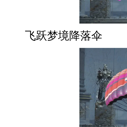
飞跃梦境降落伞