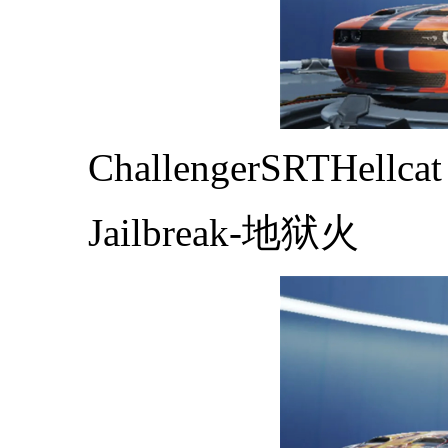
ChallengerSRTHellcat
Jailbreak-地狱火