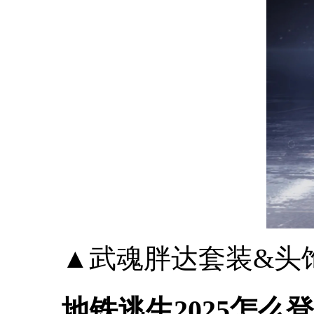
▲武魂胖达套装&头
地铁逃生2025怎么