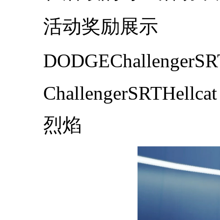
活动奖励展示
DODGEChallengerSR
ChallengerSRTHellcat
烈焰