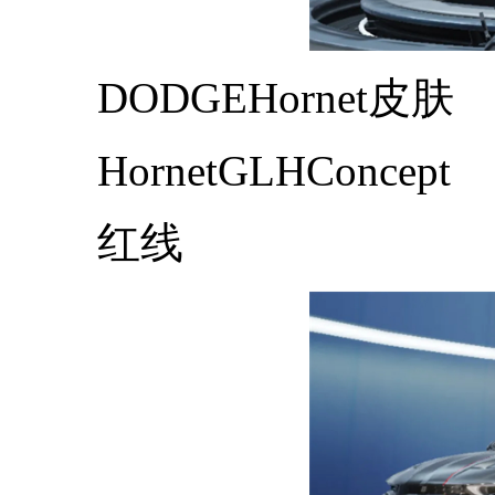
DODGEHornet皮肤
HornetGLHConcept
红线