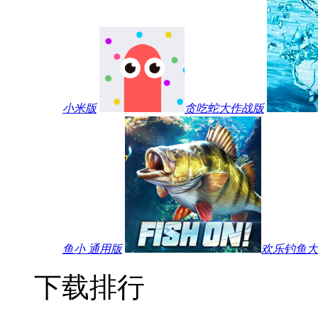
小米版
贪吃蛇大作战版
鱼小 通用版
欢乐钓鱼大师
下载排行