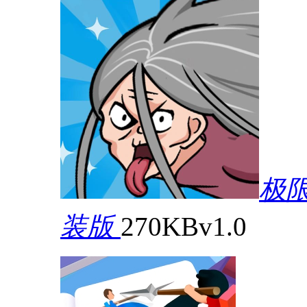
极
装版
270KB
v1.0