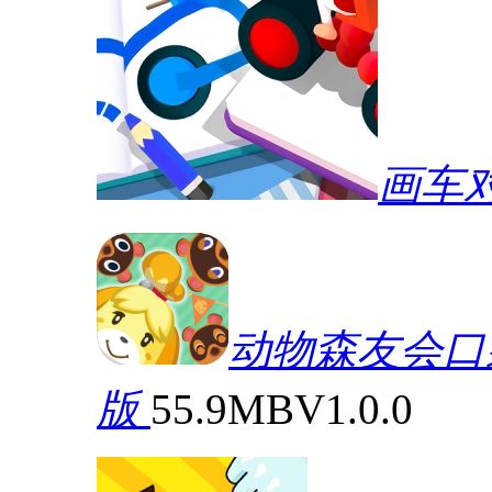
画车
动物森友会口袋营
版
55.9MB
V1.0.0