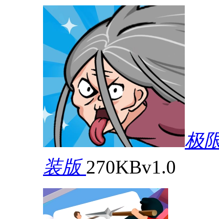
极
装版
270KB
v1.0