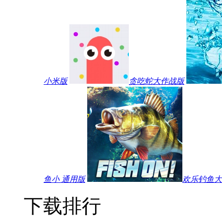
小米版
贪吃蛇大作战版
鱼小 通用版
欢乐钓鱼大师
下载排行