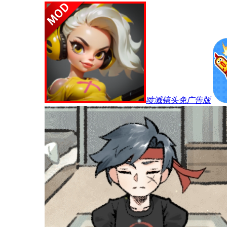
喷溅镜头免广告版