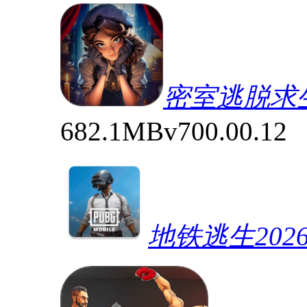
密室逃脱求
682.1MB
v700.00.12
地铁逃生202