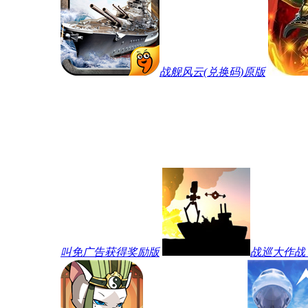
战舰风云(兑换码)原版
叫免广告获得奖励版
战巡大作战