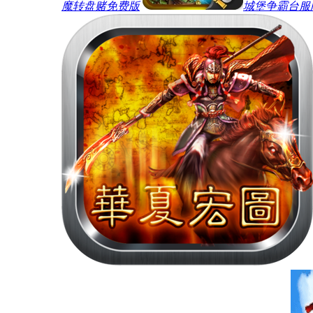
魔转盘赌免费版
城堡争霸台服