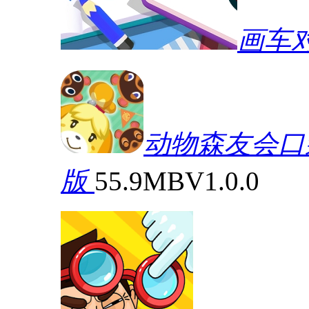
画车
动物森友会口袋营
版
55.9MB
V1.0.0