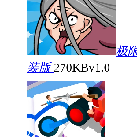
极
装版
270KB
v1.0