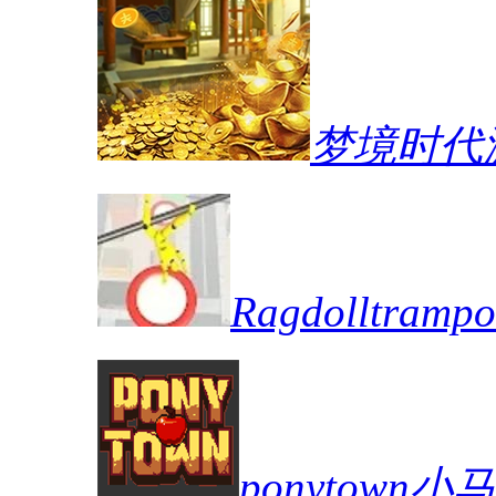
梦境时代
Ragdolltra
ponytown