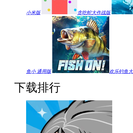
小米版
贪吃蛇大作战版
鱼小 通用版
欢乐钓鱼大师
下载排行