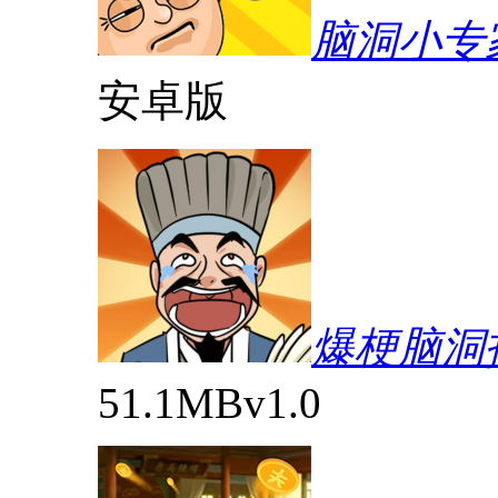
脑洞小专
安卓版
爆梗脑洞
51.1MB
v1.0