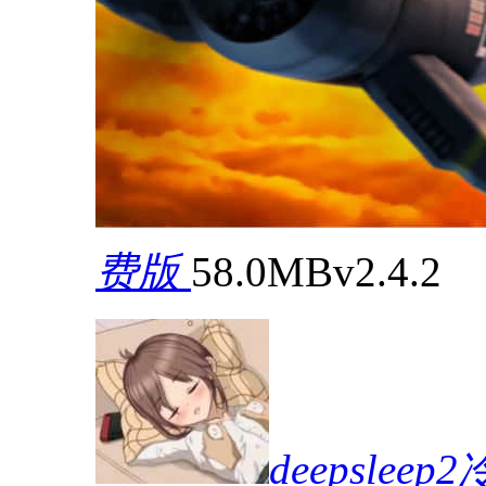
费版
58.0MB
v2.4.2
deepslee