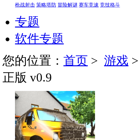
枪战射击
策略塔防
冒险解谜
赛车竞速
竞技格斗
专题
软件专题
您的位置：
首页
>
游戏
正版 v0.9