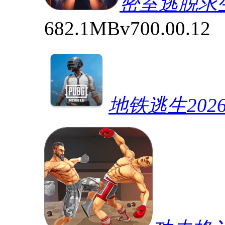
密室逃脱求
682.1MB
v700.00.12
地铁逃生202