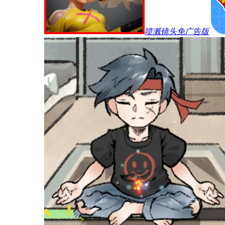
喷溅镜头免广告版