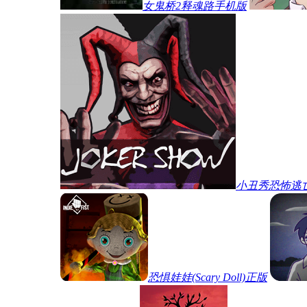
女鬼桥2释魂路手机版
小丑秀恐怖逃
恐惧娃娃(Scary Doll)正版