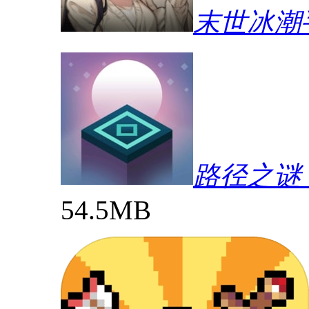
末世冰潮
路径之谜（P
54.5MB