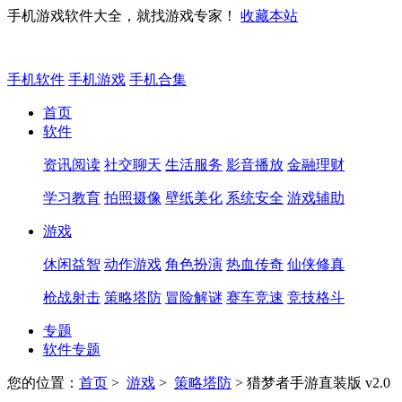
手机游戏软件大全，就找游戏专家！
收藏本站
手机软件
手机游戏
手机合集
首页
软件
资讯阅读
社交聊天
生活服务
影音播放
金融理财
学习教育
拍照摄像
壁纸美化
系统安全
游戏辅助
游戏
休闲益智
动作游戏
角色扮演
热血传奇
仙侠修真
枪战射击
策略塔防
冒险解谜
赛车竞速
竞技格斗
专题
软件专题
您的位置：
首页
>
游戏
>
策略塔防
> 猎梦者手游直装版 v2.0