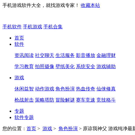
手机游戏软件大全，就找游戏专家！
收藏本站
手机软件
手机游戏
手机合集
首页
软件
资讯阅读
社交聊天
生活服务
影音播放
金融理财
学习教育
拍照摄像
壁纸美化
系统安全
游戏辅助
游戏
休闲益智
动作游戏
角色扮演
热血传奇
仙侠修真
枪战射击
策略塔防
冒险解谜
赛车竞速
竞技格斗
专题
软件专题
您的位置：
首页
>
游戏
>
角色扮演
> 原谅我神父 游戏纯净最新版