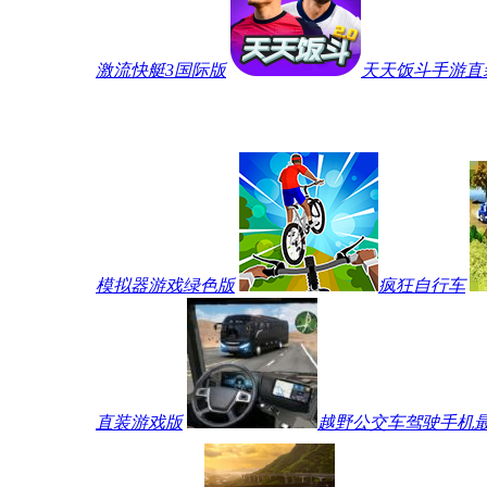
激流快艇3国际版
天天饭斗手游直
模拟器游戏绿色版
疯狂自行车
直装游戏版
越野公交车驾驶手机