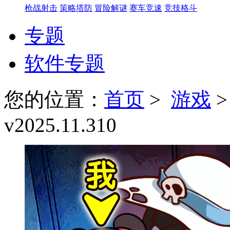
枪战射击
策略塔防
冒险解谜
赛车竞速
竞技格斗
专题
软件专题
您的位置：
首页
>
游戏
v2025.11.310