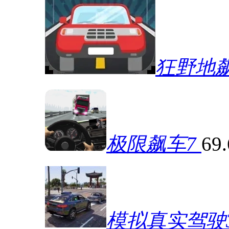
狂野地
极限飙车7
69
模拟真实驾驶