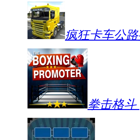
疯狂卡车公路
拳击格斗