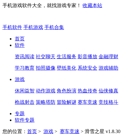
手机游戏软件大全，就找游戏专家！
收藏本站
手机软件
手机游戏
手机合集
首页
软件
资讯阅读
社交聊天
生活服务
影音播放
金融理财
学习教育
拍照摄像
壁纸美化
系统安全
游戏辅助
游戏
休闲益智
动作游戏
角色扮演
热血传奇
仙侠修真
枪战射击
策略塔防
冒险解谜
赛车竞速
竞技格斗
专题
软件专题
您的位置：
首页
>
游戏
>
赛车竞速
> 滑雪之星 v1.8.30