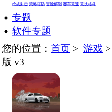
枪战射击
策略塔防
冒险解谜
赛车竞速
竞技格斗
专题
软件专题
您的位置：
首页
>
游戏
版 v3