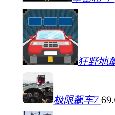
狂野地
极限飙车7
69