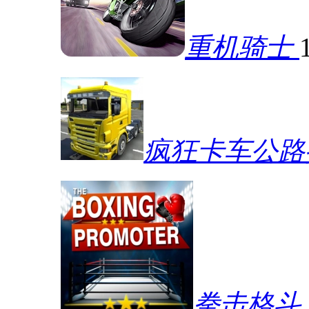
重机骑士
疯狂卡车公路
拳击格斗