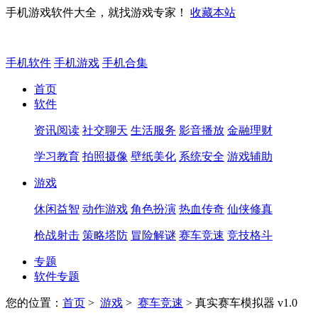
手机游戏软件大全，就找游戏专家！
收藏本站
手机软件
手机游戏
手机合集
首页
软件
资讯阅读
社交聊天
生活服务
影音播放
金融理财
学习教育
拍照摄像
壁纸美化
系统安全
游戏辅助
游戏
休闲益智
动作游戏
角色扮演
热血传奇
仙侠修真
枪战射击
策略塔防
冒险解谜
赛车竞速
竞技格斗
专题
软件专题
您的位置：
首页
>
游戏
>
赛车竞速
> 真实赛车模拟器 v1.0