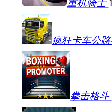
重机骑士
疯狂卡车公路
拳击格斗