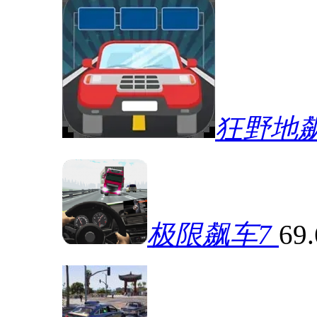
狂野地
极限飙车7
69