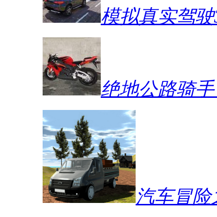
模拟真实驾驶
绝地公路骑手
汽车冒险