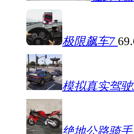
极限飙车7
69
模拟真实驾驶
绝地公路骑手