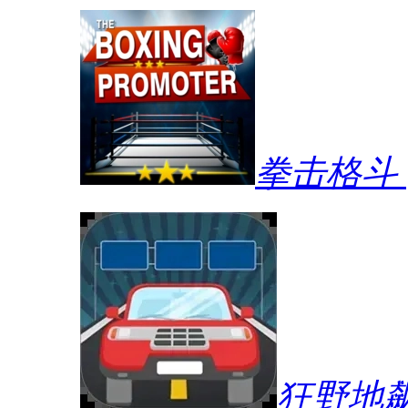
拳击格斗
狂野地