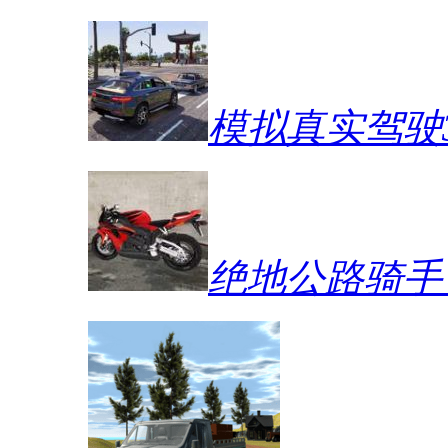
模拟真实驾驶
绝地公路骑手