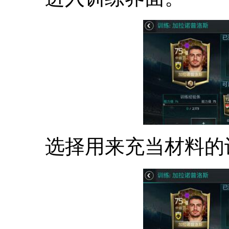
选择用来充当材料的