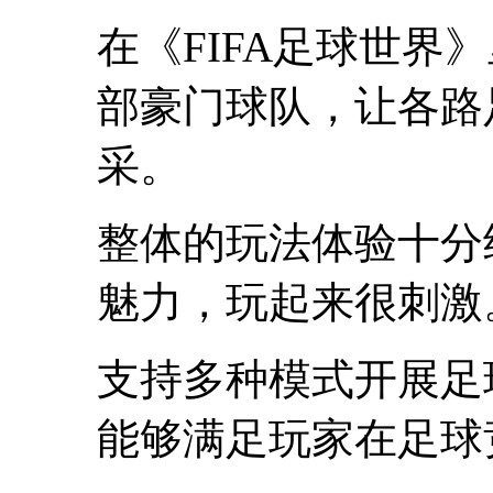
在《FIFA足球世界
部豪门球队，让各路
采。
整体的玩法体验十分
魅力，玩起来很刺激
支持多种模式开展足
能够满足玩家在足球