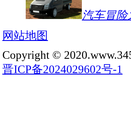
汽车冒险
网站地图
Copyright © 2020.www.34
晋ICP备2024029602号-1