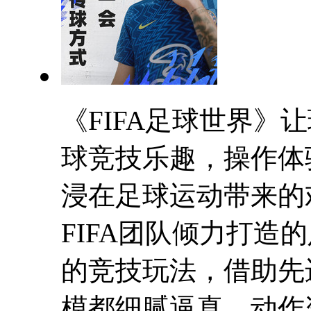
《FIFA足球世界》
球竞技乐趣，操作体
浸在足球运动带来的
FIFA团队倾力打造
的竞技玩法，借助先
模都细腻逼真，动作