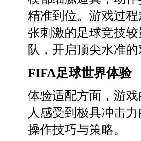
精准到位。游戏过程
张刺激的足球竞技较
队，开启顶尖水准的
FIFA足球世界体验
体验适配方面，游戏
人感受到极具冲击力
操作技巧与策略。