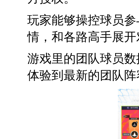
玩家能够操控球员参
情，和各路高手展开
游戏里的团队球员数
体验到最新的团队阵