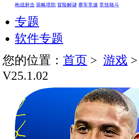
枪战射击
策略塔防
冒险解谜
赛车竞速
竞技格斗
专题
软件专题
您的位置：
首页
>
游戏
V25.1.02