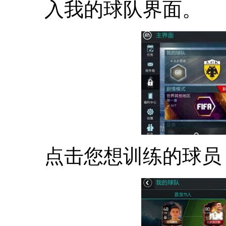
入我的球队界面。
点击您想训练的球员