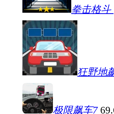
拳击格斗
狂野地
极限飙车7
69