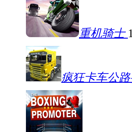
重机骑士
疯狂卡车公路