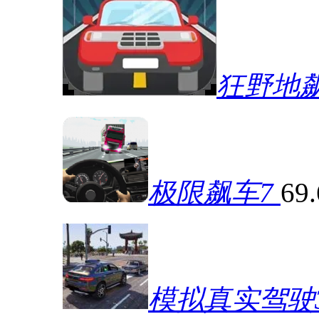
狂野地
极限飙车7
69
模拟真实驾驶