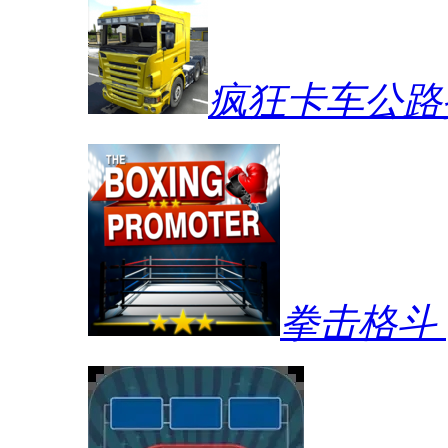
疯狂卡车公路
拳击格斗