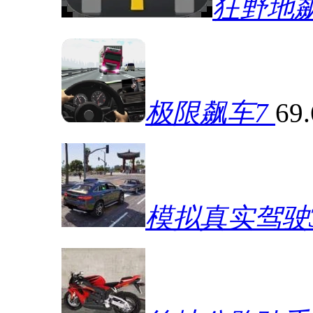
狂野地
极限飙车7
69
模拟真实驾驶