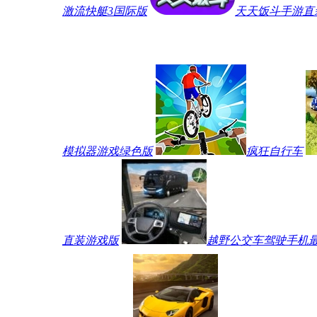
激流快艇3国际版
天天饭斗手游直
模拟器游戏绿色版
疯狂自行车
直装游戏版
越野公交车驾驶手机