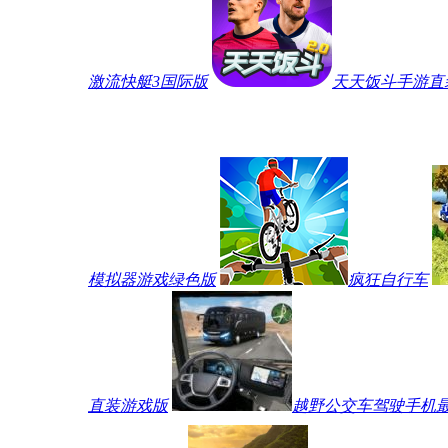
激流快艇3国际版
天天饭斗手游直
模拟器游戏绿色版
疯狂自行车
直装游戏版
越野公交车驾驶手机