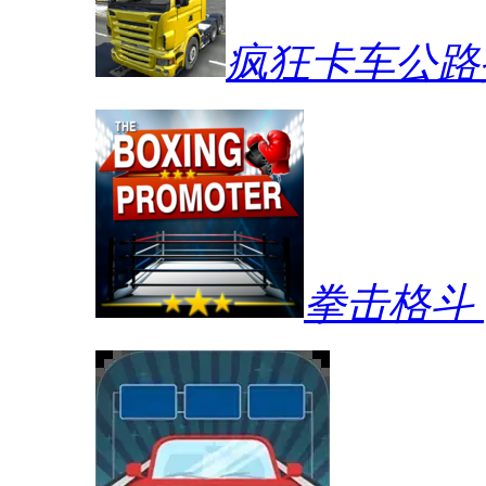
疯狂卡车公路
拳击格斗