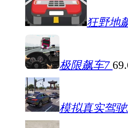
狂野地
极限飙车7
69
模拟真实驾驶