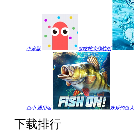
小米版
贪吃蛇大作战版
鱼小 通用版
欢乐钓鱼大师
下载排行