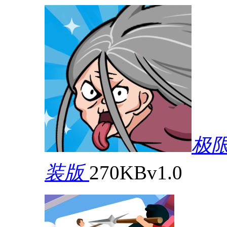
极
装版
270KB
v1.0