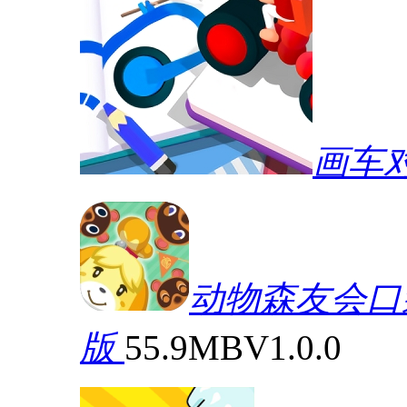
画车
动物森友会口袋营
版
55.9MB
V1.0.0