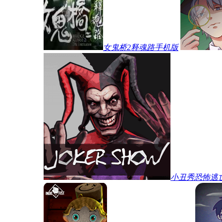
女鬼桥2释魂路手机版
小丑秀恐怖逃