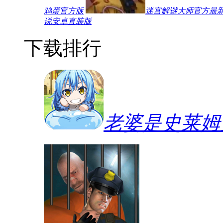
鸡蛋官方版
迷宫解谜大师官方最
说安卓直装版
下载排行
老婆是史莱姆