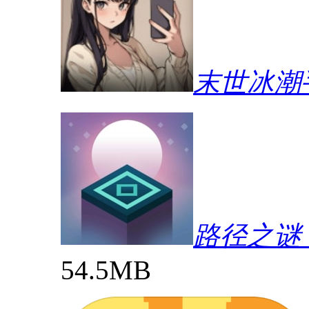
末世冰潮
路径之谜（P
54.5MB