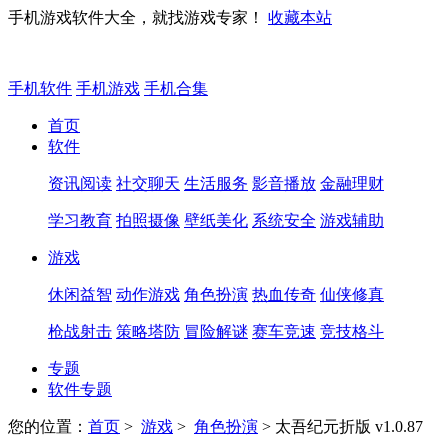
手机游戏软件大全，就找游戏专家！
收藏本站
手机软件
手机游戏
手机合集
首页
软件
资讯阅读
社交聊天
生活服务
影音播放
金融理财
学习教育
拍照摄像
壁纸美化
系统安全
游戏辅助
游戏
休闲益智
动作游戏
角色扮演
热血传奇
仙侠修真
枪战射击
策略塔防
冒险解谜
赛车竞速
竞技格斗
专题
软件专题
您的位置：
首页
>
游戏
>
角色扮演
> 太吾纪元折版 v1.0.87