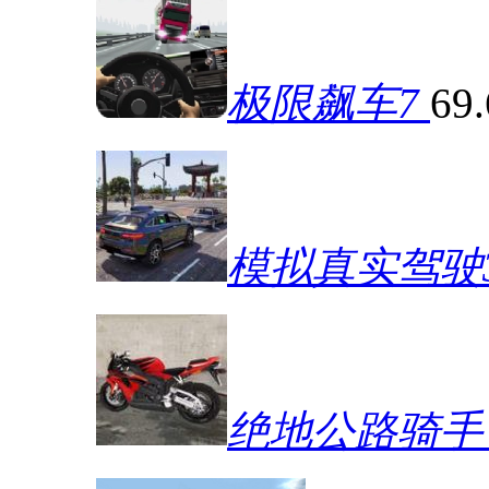
极限飙车7
69
模拟真实驾驶
绝地公路骑手