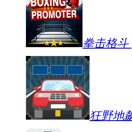
拳击格斗
狂野地