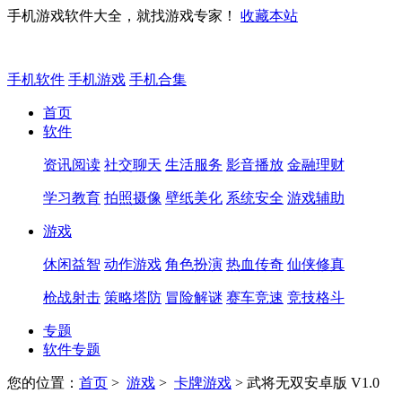
手机游戏软件大全，就找游戏专家！
收藏本站
手机软件
手机游戏
手机合集
首页
软件
资讯阅读
社交聊天
生活服务
影音播放
金融理财
学习教育
拍照摄像
壁纸美化
系统安全
游戏辅助
游戏
休闲益智
动作游戏
角色扮演
热血传奇
仙侠修真
枪战射击
策略塔防
冒险解谜
赛车竞速
竞技格斗
专题
软件专题
您的位置：
首页
>
游戏
>
卡牌游戏
> 武将无双安卓版 V1.0