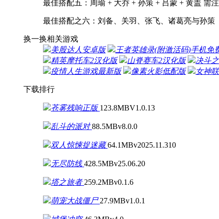
最佳搭配五：周瑜 + 大乔 + 孙策 + 吕蒙 + 黄盖 
最佳搭配之六：刘备、关羽、张飞、诸葛亮与孙策
换一换
相关游戏
美股达人安卓版
王者英雄录(附激活码)手机免
精英摩托车2汉化版
山脊赛车2汉化版
决斗之
疫情人生游戏最新版
像素火影低配版
女神联
下载排行
苍雾残响正版
123.8MB
V1.0.13
乱斗的派对
88.5MB
v8.0.0
双人惊悚捉迷藏
64.1MB
v2025.11.310
无尽防线
428.5MB
v25.06.20
塔之旅者
259.2MB
v0.1.6
萌宠大战僵尸
27.9MB
v1.0.1