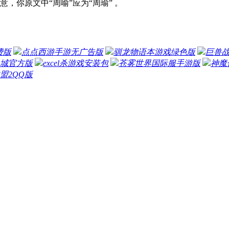
需注意，你原文中“周喻”应为“周瑜” 。
费版
点点西游手游无广告版
驯龙物语本游戏绿色版
巨兽
城官方版
excel杀游戏安装包
苍雾世界国际服手游版
神魔
盟2QQ版