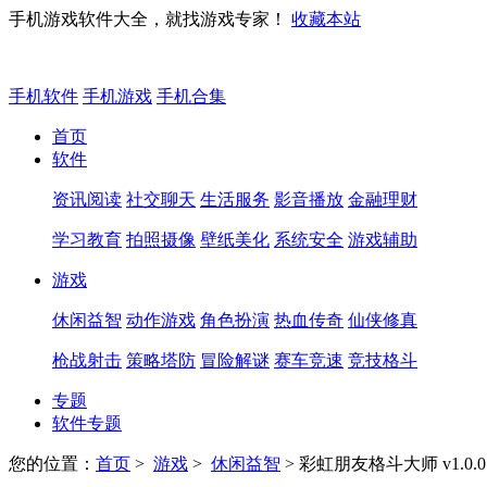
手机游戏软件大全，就找游戏专家！
收藏本站
手机软件
手机游戏
手机合集
首页
软件
资讯阅读
社交聊天
生活服务
影音播放
金融理财
学习教育
拍照摄像
壁纸美化
系统安全
游戏辅助
游戏
休闲益智
动作游戏
角色扮演
热血传奇
仙侠修真
枪战射击
策略塔防
冒险解谜
赛车竞速
竞技格斗
专题
软件专题
您的位置：
首页
>
游戏
>
休闲益智
> 彩虹朋友格斗大师 v1.0.0