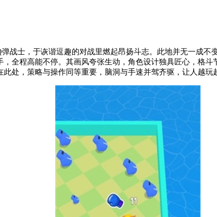
Q弹战士，于诙谐逗趣的对战里燃起昂扬斗志。此地并无一成不
手，全程高能不停。其画风夸张生动，角色设计独具匠心，格斗
在此处，策略与操作同等重要，脑洞与手速并驾齐驱，让人越玩