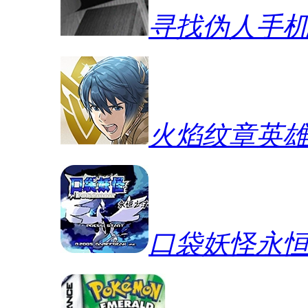
寻找伪人手
火焰纹章英
口袋妖怪永