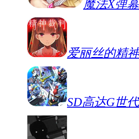
魔法X弹
爱丽丝的精
SD高达G世