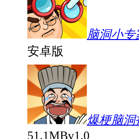
脑洞小专
安卓版
爆梗脑洞
51.1MB
v1.0