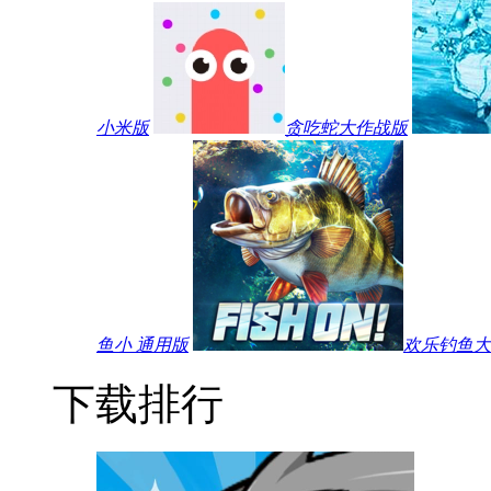
小米版
贪吃蛇大作战版
鱼小 通用版
欢乐钓鱼大师
下载排行