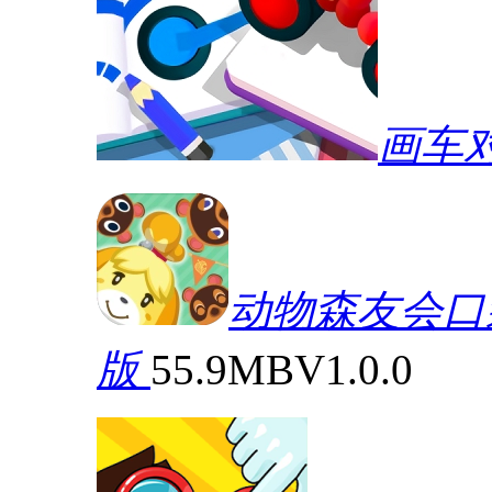
画车
动物森友会口袋营
版
55.9MB
V1.0.0