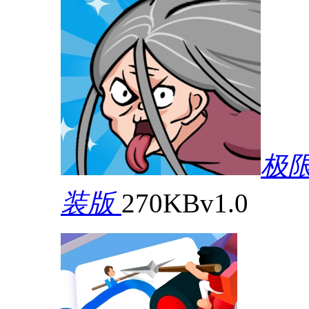
极
装版
270KB
v1.0