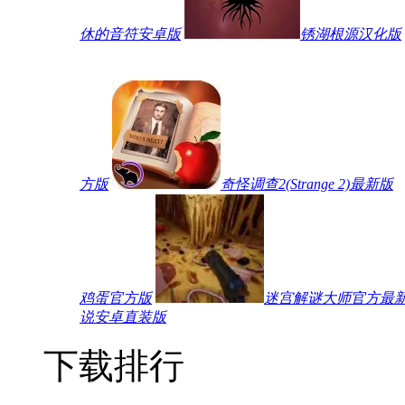
休的音符安卓版
锈湖根源汉化版
方版
奇怪调查2(Strange 2)最新版
鸡蛋官方版
迷宫解谜大师官方最
说安卓直装版
下载排行