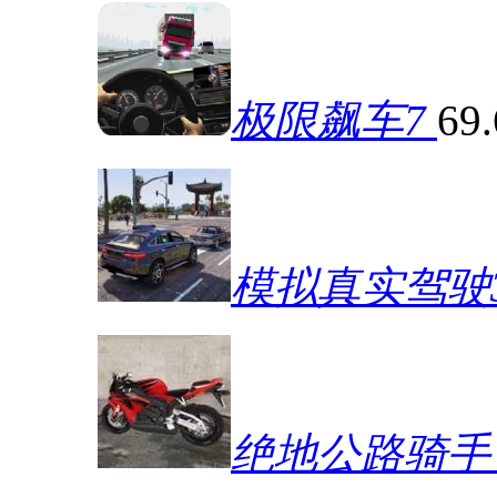
极限飙车7
69
模拟真实驾驶
绝地公路骑手