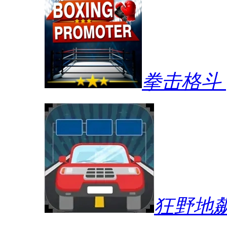
拳击格斗
狂野地