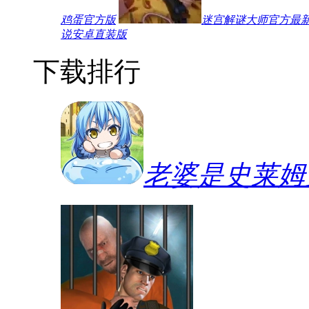
鸡蛋官方版
迷宫解谜大师官方最
说安卓直装版
下载排行
老婆是史莱姆