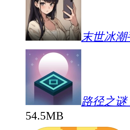
末世冰潮
路径之谜（P
54.5MB