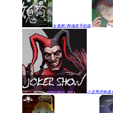
女鬼桥2释魂路手机版
小丑秀恐怖逃