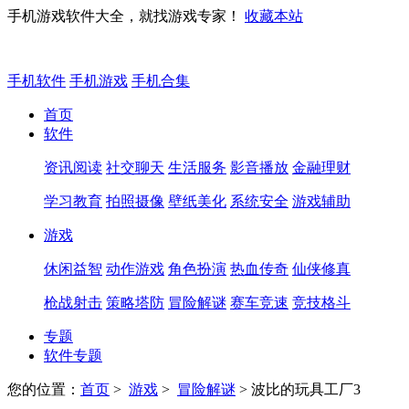
手机游戏软件大全，就找游戏专家！
收藏本站
手机软件
手机游戏
手机合集
首页
软件
资讯阅读
社交聊天
生活服务
影音播放
金融理财
学习教育
拍照摄像
壁纸美化
系统安全
游戏辅助
游戏
休闲益智
动作游戏
角色扮演
热血传奇
仙侠修真
枪战射击
策略塔防
冒险解谜
赛车竞速
竞技格斗
专题
软件专题
您的位置：
首页
>
游戏
>
冒险解谜
> 波比的玩具工厂3